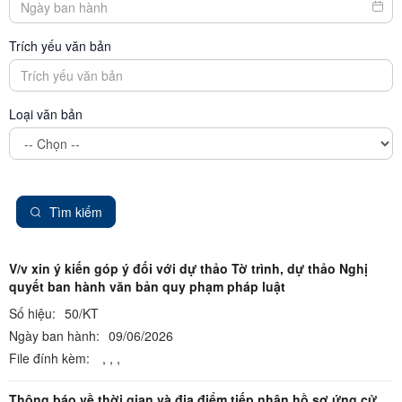
Trích yếu văn bản
Loại văn bản
Tìm kiếm
V/v xin ý kiến góp ý đối với dự thảo Tờ trình, dự thảo Nghị
quyết ban hành văn bản quy phạm pháp luật
Số hiệu:
50/KT
Ngày ban hành:
09/06/2026
File đính kèm:
,
,
,
Thông báo về thời gian và địa điểm tiếp nhận hồ sơ ứng cử