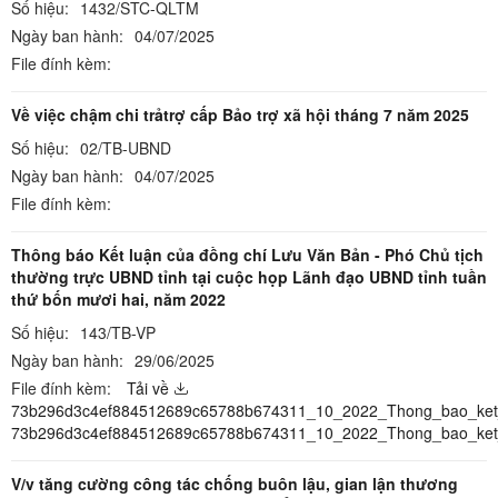
Số hiệu:
1432/STC-QLTM
Ngày ban hành:
04/07/2025
File đính kèm:
Về việc chậm chi trảtrợ cấp Bảo trợ xã hội tháng 7 năm 2025
Số hiệu:
02/TB-UBND
Ngày ban hành:
04/07/2025
File đính kèm:
Thông báo Kết luận của đồng chí Lưu Văn Bản - Phó Chủ tịch
thường trực UBND tỉnh tại cuộc họp Lãnh đạo UBND tỉnh tuần
thứ bốn mươi hai, năm 2022
Số hiệu:
143/TB-VP
Ngày ban hành:
29/06/2025
File đính kèm:
Tải về
73b296d3c4ef884512689c65788b674311_10_2022_Thong_bao_ket_
73b296d3c4ef884512689c65788b674311_10_2022_Thong_bao_ket
V/v tăng cường công tác chống buôn lậu, gian lận thương