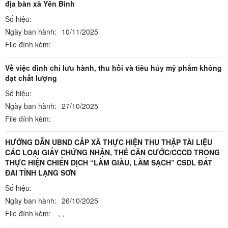
địa bàn xã Yên Bình
Số hiệu:
Ngày ban hành:
10/11/2025
File đính kèm:
Về việc đình chỉ lưu hành, thu hồi và tiêu hủy mỹ phẩm không
đạt chất lượng
Số hiệu:
Ngày ban hành:
27/10/2025
File đính kèm:
HƯỚNG DẪN UBND CẤP XÃ THỰC HIỆN THU THẬP TÀI LIỆU
CÁC LOẠI GIẤY CHỨNG NHẬN, THẺ CĂN CƯỚC/CCCD TRONG
THỰC HIỆN CHIẾN DỊCH “LÀM GIÀU, LÀM SẠCH” CSDL ĐẤT
ĐAI TỈNH LẠNG SƠN
Số hiệu:
Ngày ban hành:
26/10/2025
File đính kèm:
,
,