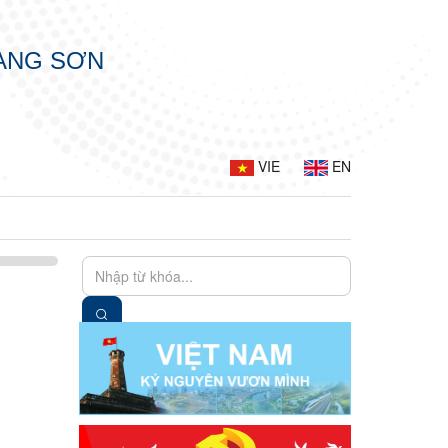
LẠNG SƠN
VIE
EN