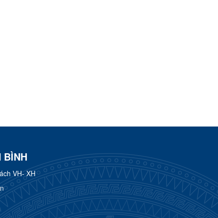
 BÌNH
rách VH- XH
ơn