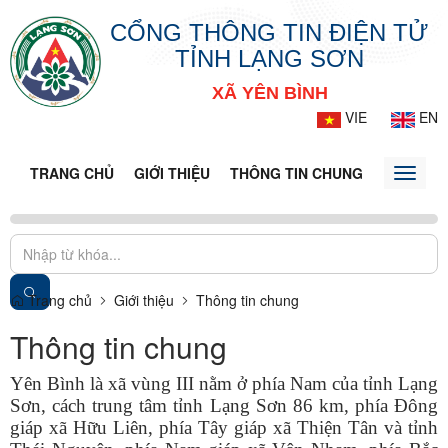
CỔNG THÔNG TIN ĐIỆN TỬ
TỈNH LẠNG SƠN
XÃ YÊN BÌNH
VIE
EN
TRANG CHỦ
GIỚI THIỆU
THÔNG TIN CHUNG
DOANH N
Toggle
naviga
Trang chủ
Giới thiệu
Thông tin chung
Thông tin chung
Yên Bình là xã vùng III nằm ở phía Nam của tỉnh Lạng
Sơn, cách trung tâm tỉnh Lạng Sơn 86 km, phía Đông
giáp xã Hữu Liên, phía Tây giáp xã Thiện Tân và tỉnh