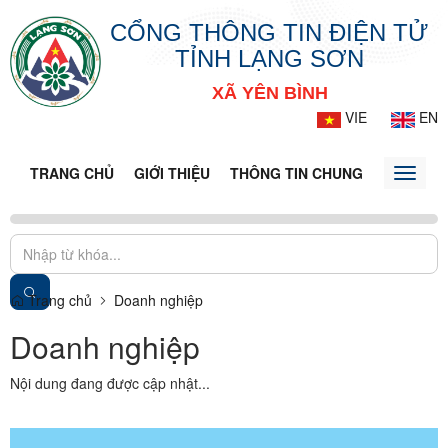
CỔNG THÔNG TIN ĐIỆN TỬ
TỈNH LẠNG SƠN
XÃ YÊN BÌNH
VIE
EN
TRANG CHỦ
GIỚI THIỆU
THÔNG TIN CHUNG
DOANH N
Toggle
naviga
Trang chủ
Doanh nghiệp
Doanh nghiệp
Nội dung đang được cập nhật...