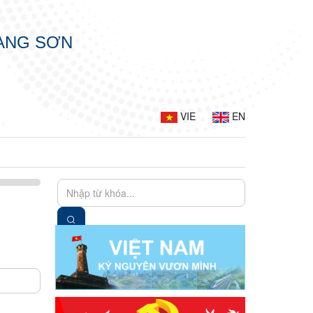
LẠNG SƠN
VIE
EN