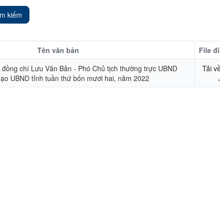
ìm kiếm
Tên văn bản
File đ
 đồng chí Lưu Văn Bản - Phó Chủ tịch thường trực UBND
Tải v
 đạo UBND tỉnh tuần thứ bốn mươi hai, năm 2022