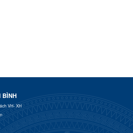
 BÌNH
rách VH- XH
ơn