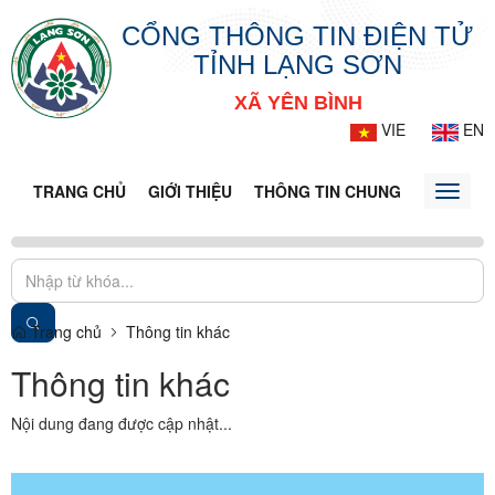
CỔNG THÔNG TIN ĐIỆN TỬ
TỈNH LẠNG SƠN
XÃ YÊN BÌNH
VIE
EN
TRANG CHỦ
GIỚI THIỆU
THÔNG TIN CHUNG
DOANH N
Toggle
naviga
Trang chủ
Thông tin khác
Thông tin khác
Nội dung đang được cập nhật...