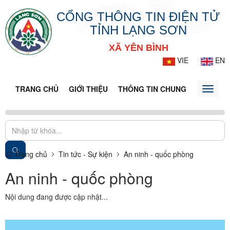
CỔNG THÔNG TIN ĐIỆN TỬ
TỈNH LẠNG SƠN
XÃ YÊN BÌNH
VIE
EN
TRANG CHỦ
GIỚI THIỆU
THÔNG TIN CHUNG
DOANH N
Toggle
naviga
Trang chủ
Tin tức - Sự kiện
An ninh - quốc phòng
An ninh - quốc phòng
Nội dung đang được cập nhật...