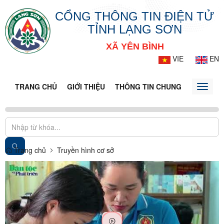
CỔNG THÔNG TIN ĐIỆN TỬ
TỈNH LẠNG SƠN
XÃ YÊN BÌNH
VIE
EN
TRANG CHỦ
GIỚI THIỆU
THÔNG TIN CHUNG
DOANH N
Toggle
naviga
Trang chủ
Truyền hình cơ sở