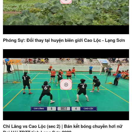
Phóng Sự: Đổi thay tại huyện biên giới Cao Lộc - Lạng Sơn
Chi Lăng vs Cao Lộc (sec 2) | Bán kết bóng chuyền hơi nữ