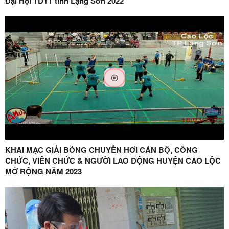
Đại Hội TDTT tỉnh Lạng Sơn 2022
KHAI MẠC GIẢI BÓNG CHUYỀN HƠI CÁN BỘ, CÔNG
CHỨC, VIÊN CHỨC & NGƯỜI LAO ĐỘNG HUYỆN CAO LỘC
MỞ RỘNG NĂM 2023