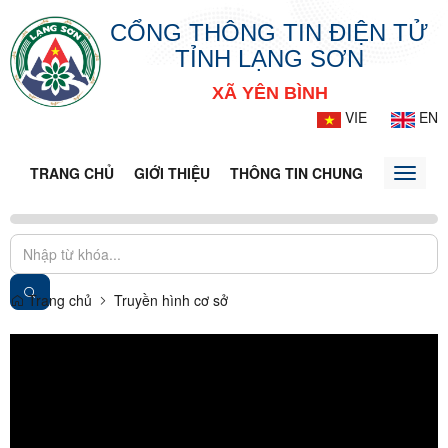
CỔNG THÔNG TIN ĐIỆN TỬ
TỈNH LẠNG SƠN
XÃ YÊN BÌNH
VIE
EN
TRANG CHỦ
GIỚI THIỆU
THÔNG TIN CHUNG
DOANH N
Toggle
naviga
Trang chủ
Truyền hình cơ sở