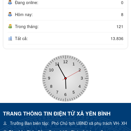
Đang online:
0
Hôm nay:
8
Trong tháng:
121
Tất cả:
13.836
TRANG THÔNG TIN ĐIỆN TỬ XÃ YÊN BÌNH
Trưởng Ban biên tập:
Phó Chủ tịch UBND xã phụ trách VH- XH