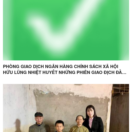
PHÒNG GIAO DỊCH NGÂN HÀNG CHÍNH SÁCH XÃ HỘI
HỮU LŨNG NHIỆT HUYẾT NHỮNG PHIÊN GIAO ĐỊCH ĐẦU
XUÂN BÍNH NGỌ 2026