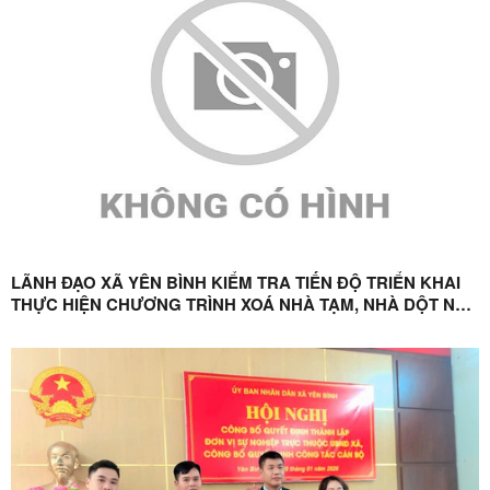
LÃNH ĐẠO XÃ YÊN BÌNH KIỂM TRA TIẾN ĐỘ TRIỂN KHAI
THỰC HIỆN CHƯƠNG TRÌNH XOÁ NHÀ TẠM, NHÀ DỘT NÁT
TRÊN ĐỊA BÀN