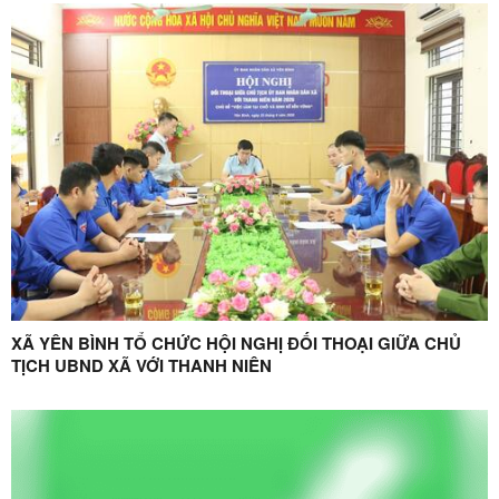
VỤ QUÝ III NĂM 2026
XÃ YÊN BÌNH TỔ CHỨC HỘI NGHỊ ĐỐI THOẠI GIỮA CHỦ
TỊCH UBND XÃ VỚI THANH NIÊN