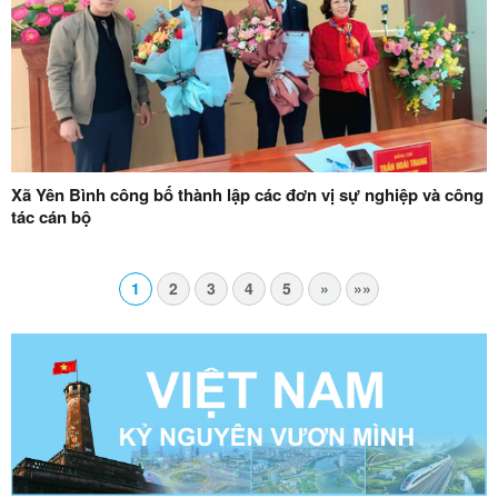
Xã Yên Bình công bố thành lập các đơn vị sự nghiệp và công
tác cán bộ
1
2
3
4
5
»
»»