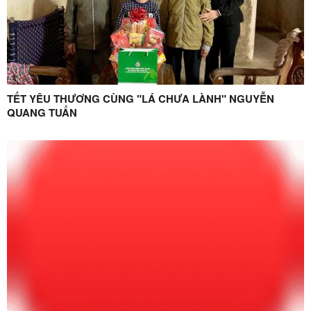
TẾT YÊU THƯƠNG CÙNG "LÁ CHƯA LÀNH" NGUYỄN
QUANG TUẤN