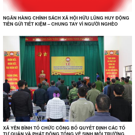
NGÂN HÀNG CHÍNH SÁCH XÃ HỘI HỮU LŨNG HUY ĐỘNG
TIỀN GỬI TIẾT KIỆM – CHUNG TAY VÌ NGƯỜI NGHÈO
XÃ YÊN BÌNH TỔ CHỨC CÔNG BỐ QUYẾT ĐỊNH CÁC TỔ
TỰ QUẢN VÀ PHÁT ĐỘNG TỔNG VỆ SINH MÔI TRƯỜNG