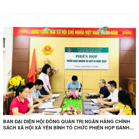
BAN ĐẠI DIỆN HỘI ĐỒNG QUẢN TRỊ NGÂN HÀNG CHÍNH
SÁCH XÃ HỘI XÃ YÊN BÌNH TỔ CHỨC PHIÊN HỌP ĐÁNH
GIÁ KẾT QUẢ HOẠT ĐỘNG QUÝ II VÀ TRIỂN KHAI NHIỆM