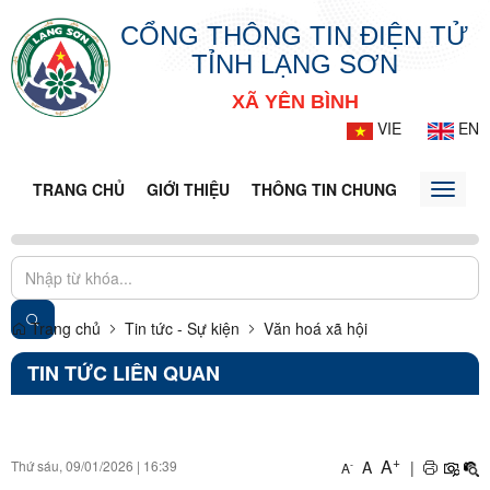
CỔNG THÔNG TIN ĐIỆN TỬ
TỈNH LẠNG SƠN
XÃ YÊN BÌNH
VIE
EN
TRANG CHỦ
GIỚI THIỆU
THÔNG TIN CHUNG
DOANH N
Toggle
naviga
Trang chủ
Tin tức - Sự kiện
Văn hoá xã hội
TIN TỨC LIÊN QUAN
+
A
Thứ sáu, 09/01/2026
|
16:39
A
|
-
A