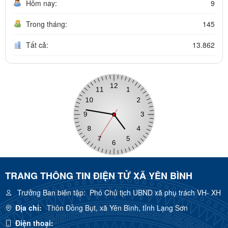
Hôm nay:
9
Trong tháng:
145
Tất cả:
13.862
TRANG THÔNG TIN ĐIỆN TỬ XÃ YÊN BÌNH
Trưởng Ban biên tập:
Phó Chủ tịch UBND xã phụ trách VH- XH
Địa chỉ:
Thôn Đồng Bụt, xã Yên Bình, tỉnh Lạng Sơn
Điện thoại: