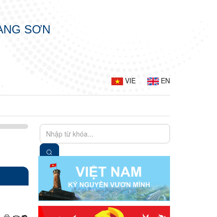
LẠNG SƠN
VIE
EN