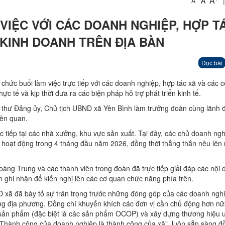
A
A
|
A
VIỆC VỚI CÁC DOANH NGHIỆP, HỢP T
 KINH DOANH TRÊN ĐỊA BÀN
Đọc bài
hức buổi làm việc trực tiếp với các doanh nghiệp, hợp tác xã và các 
c tế và kịp thời đưa ra các biện pháp hỗ trợ phát triển kinh tế.
í thư Đảng ủy, Chủ tịch UBND xã Yên Bình làm trưởng đoàn cùng lãnh 
iên quan.
 tiếp tại các nhà xưởng, khu vực sản xuất. Tại đây, các chủ doanh ng
ả hoạt động trong 4 tháng đầu năm 2026, đồng thời thẳng thắn nêu lên
Hoàng Trung và các thành viên trong đoàn đã trực tiếp giải đáp các nội
 ghi nhận để kiến nghị lên các cơ quan chức năng phía trên.
D xã đã bày tỏ sự trân trọng trước những đóng góp của các doanh ngh
ộng địa phương. Đồng chí khuyến khích các đơn vị cần chủ động hơn nữ
g sản phẩm (đặc biệt là các sản phẩm OCOP) và xây dựng thương hiệu u
"Thành công của doanh nghiệp là thành công của xã", luôn sẵn sàng 