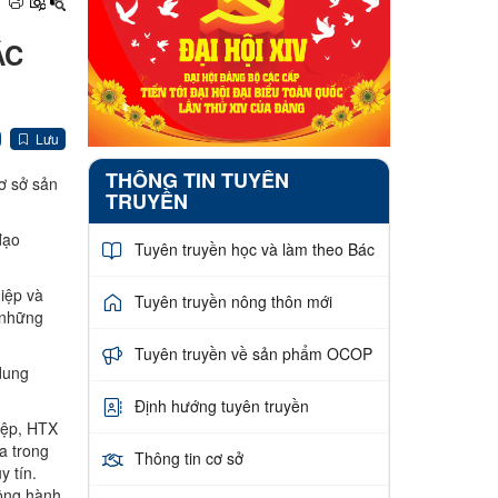
ÁC
Lưu
THÔNG TIN TUYÊN
cơ sở sản
TRUYỀN
đạo
Tuyên truyền học và làm theo Bác
hiệp và
Tuyên truyền nông thôn mới
 những
Tuyên truyền về sản phẩm OCOP
 dung
Định hướng tuyên truyền
iệp, HTX
a trong
Thông tin cơ sở
y tín.
đồng hành