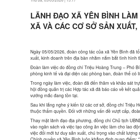
LÃNH ĐẠO XÃ YÊN BÌNH LÀM 
XÃ VÀ CÁC CƠ SỞ SẢN XUẤT,
Ngày 05/05/2026, đoàn công tác của xã Yên Bình đã tổ c
xuất, kinh doanh trên địa bàn nhằm nắm bắt tình hình thự
Đoàn làm việc do đồng chí Triệu Hoàng Trung – Phó B
phòng kinh tế và đại diện các phòng ban, đoàn thể có l
Trong ngày làm việc, đoàn đã đến thăm và khảo sát trực
hội đồng quản trị các Hợp tác xã đã báo cáo về kết qu
vướng mắc đang tồn tại.
Sau khi lắng nghe ý kiến từ các cơ sở, đồng chí Triệu 
thuộc thẩm quyền. Đối với những vấn đề vượt cấp, đoàn
Thay mặt lãnh đạo địa phương, đồng chí Chủ tịch UBN
vào ngân sách và việc tạo công ăn việc làm cho lao đ
việc đổi mới tư duy sản xuất, chú trọng vào chất lượn
Chính quyền xã Yên Bình luôn khẳng định quan điểm: 